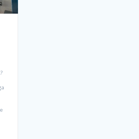
k?
ga
ne