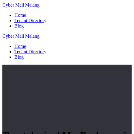
Skip
Cyber
Mall
Malang
to
Home
content
Tenant Directory
Blog
Cyber
Mall
Malang
Home
Tenant Directory
Blog