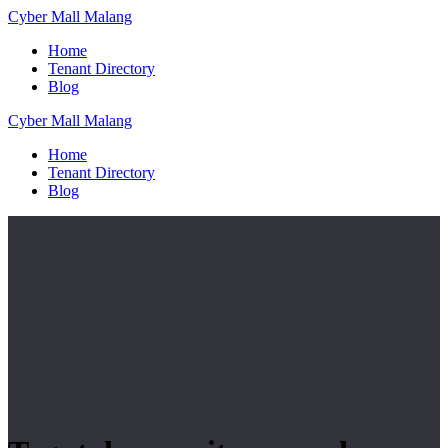
Skip
Cyber
Mall
Malang
to
Home
content
Tenant Directory
Blog
Cyber
Mall
Malang
Home
Tenant Directory
Blog