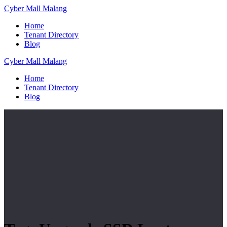
Skip
Cyber
Mall
Malang
to
Home
content
Tenant Directory
Blog
Cyber
Mall
Malang
Home
Tenant Directory
Blog