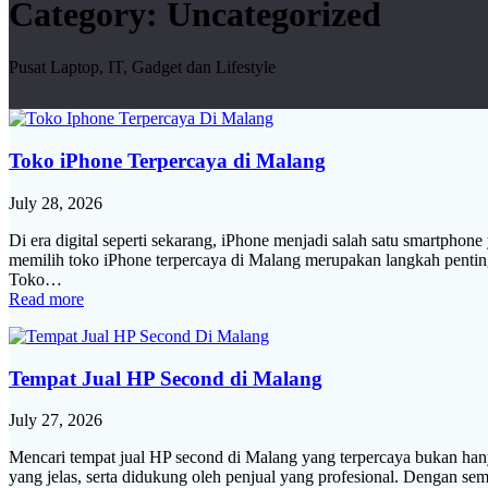
Category:
Uncategorized
Pusat Laptop, IT, Gadget dan Lifestyle
Toko iPhone Terpercaya di Malang
July 28, 2026
Di era digital seperti sekarang, iPhone menjadi salah satu smartphon
memilih toko iPhone terpercaya di Malang merupakan langkah pentin
Toko…
Read more
Tempat Jual HP Second di Malang
July 27, 2026
Mencari tempat jual HP second di Malang yang terpercaya bukan hany
yang jelas, serta didukung oleh penjual yang profesional. Dengan se