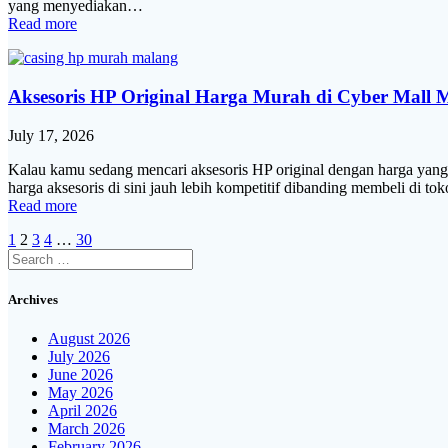
yang menyediakan…
Read more
Aksesoris HP Original Harga Murah di Cyber Mall 
July 17, 2026
Kalau kamu sedang mencari aksesoris HP original dengan harga yang 
harga aksesoris di sini jauh lebih kompetitif dibanding membeli di
Read more
Posts
Page
Page
Page
Page
Page
1
2
3
4
…
30
Search
navigation
for:
Archives
August 2026
July 2026
June 2026
May 2026
April 2026
March 2026
February 2026