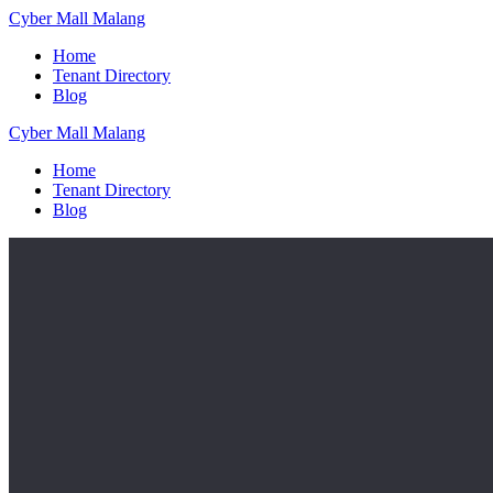
Skip
Cyber
Mall
Malang
to
Home
content
Tenant Directory
Blog
Cyber
Mall
Malang
Home
Tenant Directory
Blog