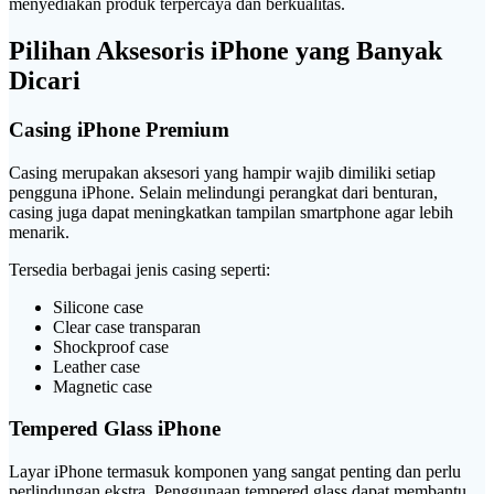
menyediakan produk terpercaya dan berkualitas.
Pilihan Aksesoris iPhone yang Banyak
Dicari
Casing iPhone Premium
Casing merupakan aksesori yang hampir wajib dimiliki setiap
pengguna iPhone. Selain melindungi perangkat dari benturan,
casing juga dapat meningkatkan tampilan smartphone agar lebih
menarik.
Tersedia berbagai jenis casing seperti:
Silicone case
Clear case transparan
Shockproof case
Leather case
Magnetic case
Tempered Glass iPhone
Layar iPhone termasuk komponen yang sangat penting dan perlu
perlindungan ekstra. Penggunaan tempered glass dapat membantu