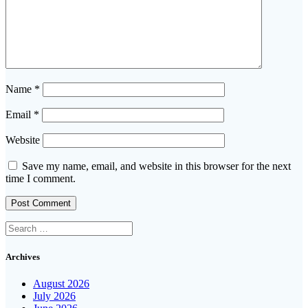
Name
*
Email
*
Website
Save my name, email, and website in this browser for the next
time I comment.
Search
for:
Archives
August 2026
July 2026