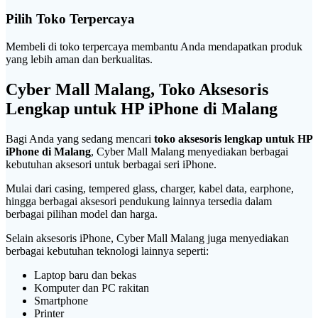
Pilih Toko Terpercaya
Membeli di toko terpercaya membantu Anda mendapatkan produk
yang lebih aman dan berkualitas.
Cyber Mall Malang, Toko Aksesoris
Lengkap untuk HP iPhone di Malang
Bagi Anda yang sedang mencari
toko aksesoris lengkap untuk HP
iPhone di Malang
, Cyber Mall Malang menyediakan berbagai
kebutuhan aksesori untuk berbagai seri iPhone.
Mulai dari casing, tempered glass, charger, kabel data, earphone,
hingga berbagai aksesori pendukung lainnya tersedia dalam
berbagai pilihan model dan harga.
Selain aksesoris iPhone, Cyber Mall Malang juga menyediakan
berbagai kebutuhan teknologi lainnya seperti:
Laptop baru dan bekas
Komputer dan PC rakitan
Smartphone
Printer