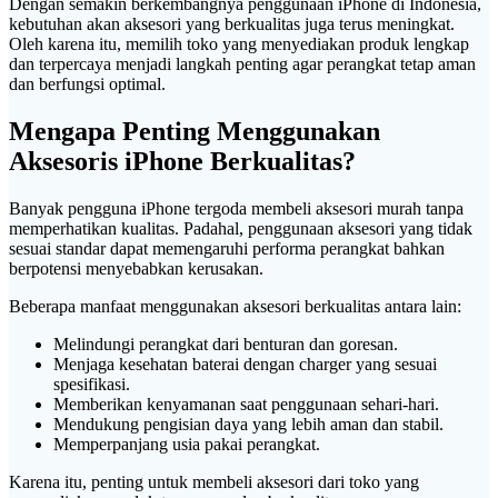
Dengan semakin berkembangnya penggunaan iPhone di Indonesia,
kebutuhan akan aksesori yang berkualitas juga terus meningkat.
Oleh karena itu, memilih toko yang menyediakan produk lengkap
dan terpercaya menjadi langkah penting agar perangkat tetap aman
dan berfungsi optimal.
Mengapa Penting Menggunakan
Aksesoris iPhone Berkualitas?
Banyak pengguna iPhone tergoda membeli aksesori murah tanpa
memperhatikan kualitas. Padahal, penggunaan aksesori yang tidak
sesuai standar dapat memengaruhi performa perangkat bahkan
berpotensi menyebabkan kerusakan.
Beberapa manfaat menggunakan aksesori berkualitas antara lain:
Melindungi perangkat dari benturan dan goresan.
Menjaga kesehatan baterai dengan charger yang sesuai
spesifikasi.
Memberikan kenyamanan saat penggunaan sehari-hari.
Mendukung pengisian daya yang lebih aman dan stabil.
Memperpanjang usia pakai perangkat.
Karena itu, penting untuk membeli aksesori dari toko yang