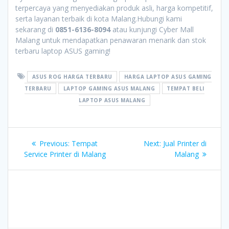
terpercaya yang menyediakan produk asli, harga kompetitif,
serta layanan terbaik di kota Malang.Hubungi kami
sekarang di
0851-6136-8094
atau kunjungi Cyber Mall
Malang untuk mendapatkan penawaran menarik dan stok
terbaru laptop ASUS gaming!
ASUS ROG HARGA TERBARU
HARGA LAPTOP ASUS GAMING
TERBARU
LAPTOP GAMING ASUS MALANG
TEMPAT BELI
LAPTOP ASUS MALANG
Post
Previous
Next
Previous:
Tempat
Next:
Jual Printer di
navigation
post:
post:
Service Printer di Malang
Malang