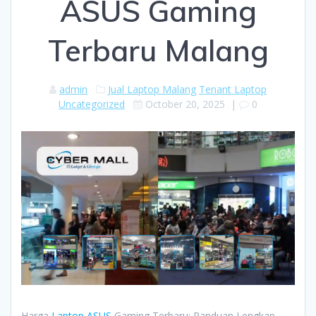
ASUS Gaming
Terbaru Malang
admin
Jual Laptop Malang
Tenant Laptop
Uncategorized
October 20, 2025
|
0
Harga
Laptop ASUS
Gaming Terbaru: Panduan Lengkap