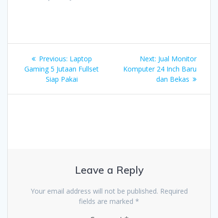
Post
Previous
Next
Previous:
Laptop
Next:
Jual Monitor
navigation
post:
post:
Gaming 5 Jutaan Fullset
Komputer 24 Inch Baru
Siap Pakai
dan Bekas
Leave a Reply
Your email address will not be published.
Required
fields are marked
*