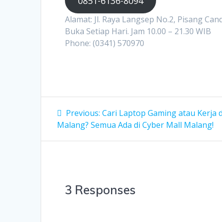
0851-6136-8094
Alamat: Jl. Raya Langsep No.2, Pisang Can
Buka Setiap Hari. Jam 10.00 – 21.30 WIB
Phone: (0341) 570970
Post
Previous
Previous:
Cari Laptop Gaming atau Kerja d
post:
navigation
Malang? Semua Ada di Cyber Mall Malang!
3 Responses