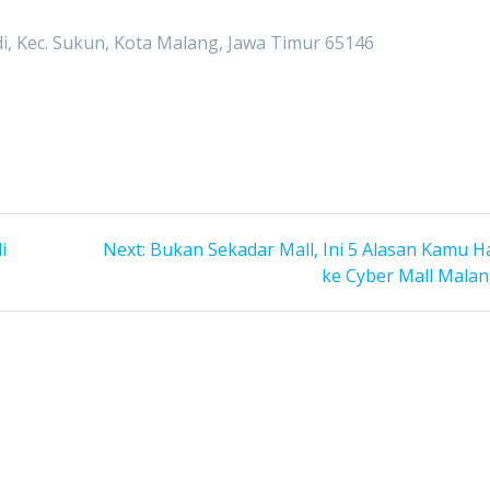
di, Kec. Sukun, Kota Malang, Jawa Timur 65146
Next
i
Next:
Bukan Sekadar Mall, Ini 5 Alasan Kamu H
post:
ke Cyber Mall Malan