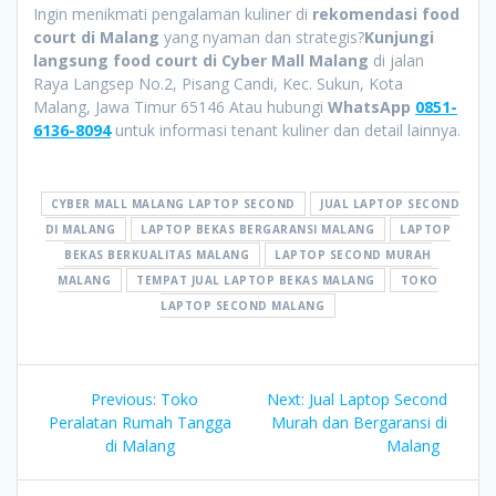
Ingin menikmati pengalaman kuliner di
rekomendasi food
court di Malang
yang nyaman dan strategis?
Kunjungi
langsung food court di Cyber Mall Malang
di jalan
Raya Langsep No.2, Pisang Candi, Kec. Sukun, Kota
Malang, Jawa Timur 65146 Atau hubungi
WhatsApp
0851-
6136-8094
untuk informasi tenant kuliner dan detail lainnya.
CYBER MALL MALANG LAPTOP SECOND
JUAL LAPTOP SECOND
DI MALANG
LAPTOP BEKAS BERGARANSI MALANG
LAPTOP
BEKAS BERKUALITAS MALANG
LAPTOP SECOND MURAH
MALANG
TEMPAT JUAL LAPTOP BEKAS MALANG
TOKO
LAPTOP SECOND MALANG
Post
Previous
Next
Previous:
Toko
Next:
Jual Laptop Second
navigation
post:
post:
Peralatan Rumah Tangga
Murah dan Bergaransi di
di Malang
Malang