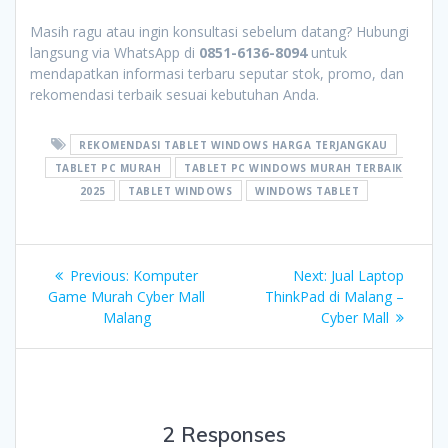
Masih ragu atau ingin konsultasi sebelum datang? Hubungi
langsung via WhatsApp di
0851-6136-8094
untuk
mendapatkan informasi terbaru seputar stok, promo, dan
rekomendasi terbaik sesuai kebutuhan Anda.
REKOMENDASI TABLET WINDOWS HARGA TERJANGKAU
TABLET PC MURAH
TABLET PC WINDOWS MURAH TERBAIK
2025
TABLET WINDOWS
WINDOWS TABLET
Post
Previous
Next
Previous:
Komputer
Next:
Jual Laptop
navigation
post:
post:
Game Murah Cyber Mall
ThinkPad di Malang –
Malang
Cyber Mall
2 Responses