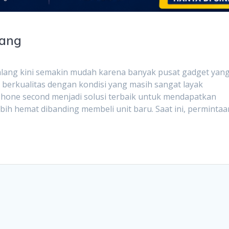
lang
alang kini semakin mudah karena banyak pusat gadget yan
 berkualitas dengan kondisi yang masih sangat layak
Phone second menjadi solusi terbaik untuk mendapatkan
h hemat dibanding membeli unit baru. Saat ini, permintaa