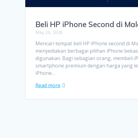
Beli HP iPhone Second di Ma
May 26, 2026
Mencari tempat beli HP iPhone second di M
menyediakan berbagai pilihan iPhone bekas
digunakan. Bagi sebagian orang, membeli i
smartphone premium dengan harga yang lebi
iPhone…
Read more