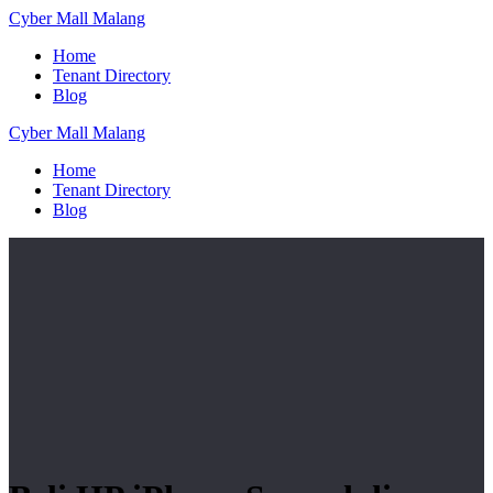
Skip
Cyber
Mall
Malang
to
Home
content
Tenant Directory
Blog
Cyber
Mall
Malang
Home
Tenant Directory
Blog