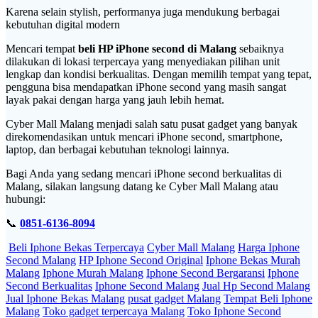
Karena selain stylish, performanya juga mendukung berbagai
kebutuhan digital modern
Mencari tempat
beli HP iPhone second di Malang
sebaiknya
dilakukan di lokasi terpercaya yang menyediakan pilihan unit
lengkap dan kondisi berkualitas. Dengan memilih tempat yang tepat,
pengguna bisa mendapatkan iPhone second yang masih sangat
layak pakai dengan harga yang jauh lebih hemat.
Cyber Mall Malang menjadi salah satu pusat gadget yang banyak
direkomendasikan untuk mencari iPhone second, smartphone,
laptop, dan berbagai kebutuhan teknologi lainnya.
Bagi Anda yang sedang mencari iPhone second berkualitas di
Malang, silakan langsung datang ke Cyber Mall Malang atau
hubungi:
📞
0851-6136-8094
Beli Iphone Bekas Terpercaya
Cyber Mall Malang
Harga Iphone
Second Malang
HP Iphone Second Original
Iphone Bekas Murah
Malang
Iphone Murah Malang
Iphone Second Bergaransi
Iphone
Second Berkualitas
Iphone Second Malang
Jual Hp Second Malang
Jual Iphone Bekas Malang
pusat gadget Malang
Tempat Beli Iphone
Malang
Toko gadget terpercaya Malang
Toko Iphone Second