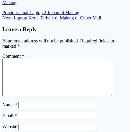
Malang
Post
Previous
Previous:
Jual Laptop 2 Jutaan di Malang
Next
post:
Next:
Laptop Kerja Terbaik di Malang di Cyber Mall
navigation
post:
Leave a Reply
Your email address will not be published.
Required fields are
marked
*
Comment
*
Name
*
Email
*
Website