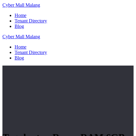
Skip
Cyber
Mall
Malang
to
Home
content
Tenant Directory
Blog
Cyber
Mall
Malang
Home
Tenant Directory
Blog