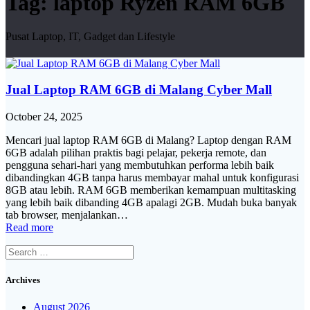
Tag:
laptop Ryzen RAM 6GB
Pusat Laptop, IT, Gadget dan Lifestyle
Jual Laptop RAM 6GB di Malang Cyber Mall
October 24, 2025
Mencari jual laptop RAM 6GB di Malang? Laptop dengan RAM
6GB adalah pilihan praktis bagi pelajar, pekerja remote, dan
pengguna sehari-hari yang membutuhkan performa lebih baik
dibandingkan 4GB tanpa harus membayar mahal untuk konfigurasi
8GB atau lebih. RAM 6GB memberikan kemampuan multitasking
yang lebih baik dibanding 4GB apalagi 2GB. Mudah buka banyak
tab browser, menjalankan…
Read more
Search
for:
Archives
August 2026