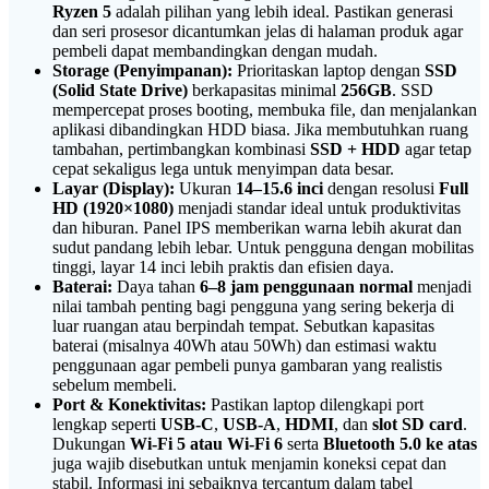
Ryzen 5
adalah pilihan yang lebih ideal. Pastikan generasi
dan seri prosesor dicantumkan jelas di halaman produk agar
pembeli dapat membandingkan dengan mudah.
Storage (Penyimpanan):
Prioritaskan laptop dengan
SSD
(Solid State Drive)
berkapasitas minimal
256GB
. SSD
mempercepat proses booting, membuka file, dan menjalankan
aplikasi dibandingkan HDD biasa. Jika membutuhkan ruang
tambahan, pertimbangkan kombinasi
SSD + HDD
agar tetap
cepat sekaligus lega untuk menyimpan data besar.
Layar (Display):
Ukuran
14–15.6 inci
dengan resolusi
Full
HD (1920×1080)
menjadi standar ideal untuk produktivitas
dan hiburan. Panel IPS memberikan warna lebih akurat dan
sudut pandang lebih lebar. Untuk pengguna dengan mobilitas
tinggi, layar 14 inci lebih praktis dan efisien daya.
Baterai:
Daya tahan
6–8 jam penggunaan normal
menjadi
nilai tambah penting bagi pengguna yang sering bekerja di
luar ruangan atau berpindah tempat. Sebutkan kapasitas
baterai (misalnya 40Wh atau 50Wh) dan estimasi waktu
penggunaan agar pembeli punya gambaran yang realistis
sebelum membeli.
Port & Konektivitas:
Pastikan laptop dilengkapi port
lengkap seperti
USB-C
,
USB-A
,
HDMI
, dan
slot SD card
.
Dukungan
Wi-Fi 5 atau Wi-Fi 6
serta
Bluetooth 5.0 ke atas
juga wajib disebutkan untuk menjamin koneksi cepat dan
stabil. Informasi ini sebaiknya tercantum dalam tabel