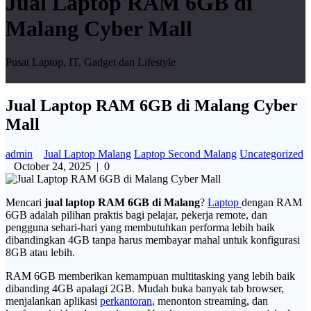
Jual Laptop RAM 6GB di
Malang Cyber Mall
Pusat Laptop, IT, Gadget dan Lifestyle
Jual Laptop RAM 6GB di Malang Cyber
Mall
admin
Jual Laptop Malang
Laptop Second Malang
Uncategorized
October 24, 2025
|
0
Mencari
jual laptop RAM 6GB di Malang
?
Laptop
dengan RAM
6GB adalah pilihan praktis bagi pelajar, pekerja remote, dan
pengguna sehari-hari yang membutuhkan performa lebih baik
dibandingkan 4GB tanpa harus membayar mahal untuk konfigurasi
8GB atau lebih.
RAM 6GB memberikan kemampuan multitasking yang lebih baik
dibanding 4GB apalagi 2GB. Mudah buka banyak tab browser,
menjalankan aplikasi
perkantoran
, menonton streaming, dan