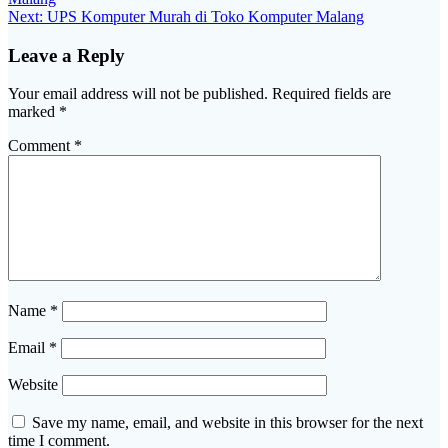
navigation
Next
Next:
UPS Komputer Murah di Toko Komputer Malang
post:
Leave a Reply
Your email address will not be published.
Required fields are
marked
*
Comment
*
Name
*
Email
*
Website
Save my name, email, and website in this browser for the next
time I comment.