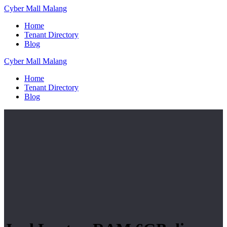
Skip
Cyber
Mall
Malang
to
Home
content
Tenant Directory
Blog
Cyber
Mall
Malang
Home
Tenant Directory
Blog