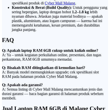
spesifikasi produk di
Cyber Mall Malang
.
Konstruksi & Berat (Build Quality):
Untuk pengguna yang
sering bepergian, laptop dengan bobot
1.2–1.8 kg
lebih
nyaman dibawa. Jelaskan juga material bodinya — apakah
plastik, aluminium, atau logam campuran — karena hal ini
memengaruhi ketahanan, kesan premium, dan durabilitas
jangka panjang.
FAQ
Q: Apakah laptop RAM 6GB cukup untuk kuliah online?
A: Ya – untuk kegiatan perkuliahan online, presentasi, dan tugas
perkantoran, RAM 6GB umumnya memadai.
Q: Bisakah RAM ditingkatkan di kemudian hari?
A: Banyak model memungkinkan upgrade; cek spesifikasi slot
RAM pada halaman produk Cyber Mall Malang.
Q: Apakah ada garansi?
A: Semua listing di Cyber Mall Malang mencantumkan jenis dan
durasi garansi — baca bagian garansi di halaman produk sebelum
membeli.
Jual Laptop RAM 6GB di Malang Cyber