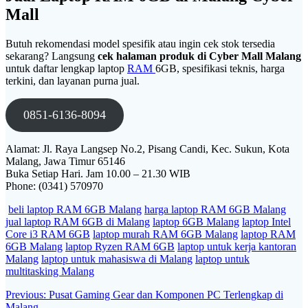
Mall
Butuh rekomendasi model spesifik atau ingin cek stok tersedia
sekarang? Langsung
cek halaman produk di Cyber Mall Malang
untuk daftar lengkap laptop
RAM
6GB, spesifikasi teknis, harga
terkini, dan layanan purna jual.
0851-6136-8094
Alamat: Jl. Raya Langsep No.2, Pisang Candi, Kec. Sukun, Kota
Malang, Jawa Timur 65146
Buka Setiap Hari. Jam 10.00 – 21.30 WIB
Phone: (0341) 570970
beli laptop RAM 6GB Malang
harga laptop RAM 6GB Malang
jual laptop RAM 6GB di Malang
laptop 6GB Malang
laptop Intel
Core i3 RAM 6GB
laptop murah RAM 6GB Malang
laptop RAM
6GB Malang
laptop Ryzen RAM 6GB
laptop untuk kerja kantoran
Malang
laptop untuk mahasiswa di Malang
laptop untuk
multitasking Malang
Post
Previous
Previous:
Pusat Gaming Gear dan Komponen PC Terlengkap di
post:
Malang