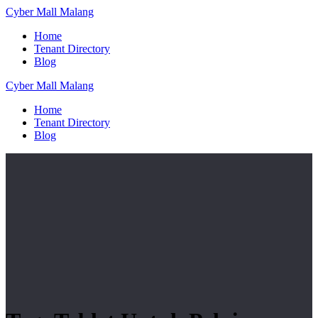
Skip
Cyber
Mall
Malang
to
Home
content
Tenant Directory
Blog
Cyber
Mall
Malang
Home
Tenant Directory
Blog