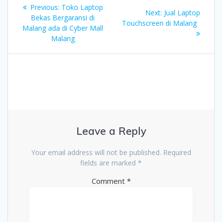
Post
Previous
Previous:
Toko Laptop
Next
Next:
Jual Laptop
navigation
post:
Bekas Bergaransi di
post:
Touchscreen di Malang
Malang ada di Cyber Mall
Malang
Leave a Reply
Your email address will not be published.
Required
fields are marked
*
Comment
*