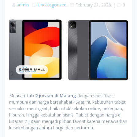
admin
Uncategorized
February 21, 2026
|
0
Mencari
tab 2 jutaan di Malang
dengan spesifikasi
mumpuni dan harga bersahabat? Saat ini, kebutuhan tablet
semakin meningkat, baik untuk sekolah online, pekerjaan,
hiburan, hingga kebutuhan bisnis. Tablet dengan harga di
kisaran 2 jutaan menjadi pilihan favorit karena menawarkan
keseimbangan antara harga dan performa.