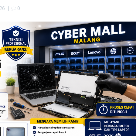
026
|
0