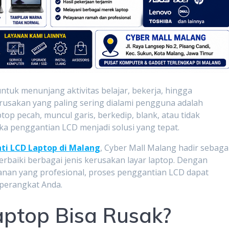
ntuk menunjang aktivitas belajar, bekerja, hingga
erusakan yang paling sering dialami pengguna adalah
ptop pecah, muncul garis, berkedip, blank, atau tidak
 penggantian LCD menjadi solusi yang tepat.
ti LCD Laptop di Malang
, Cyber Mall Malang hadir sebaga
baiki berbagai jenis kerusakan layar laptop. Dengan
anan yang profesional, proses penggantian LCD dapat
 perangkat Anda.
ptop Bisa Rusak?