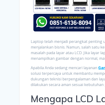
Laptop telah menjadi perangkat penting u
menjalankan bisnis. Namun, salah satu k
masalah pada layar atau LCD. Jika layar la
menampilkan gambar dengan normal, maka
Apabila Anda sedang mencari layanan
Gan
solusi terpercaya untuk membantu memper
dukungan teknisi berpengalaman dan lay
dilakukan secara aman sesuai kebutuhan
Mengapa LCD La