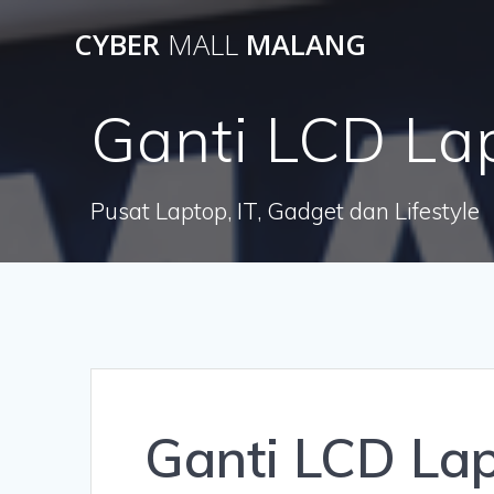
Skip
CYBER
MALL
MALANG
to
content
Ganti LCD La
Pusat Laptop, IT, Gadget dan Lifestyle
Ganti LCD Lap