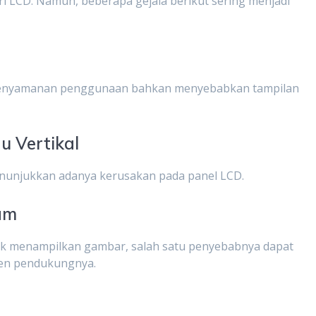
i LCD. Namun, beberapa gejala berikut sering menjadi
kenyamanan penggunaan bahkan menyebabkan tampilan
u Vertikal
enunjukkan adanya kerusakan pada panel LCD.
am
idak menampilkan gambar, salah satu penyebabnya dapat
nen pendukungnya.