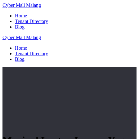
Skip
Cyber
Mall
Malang
to
Home
content
Tenant Directory
Blog
Cyber
Mall
Malang
Home
Tenant Directory
Blog