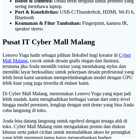
Bobot & Dimensi:
Detail berat berguna untuk pembeli yang
sering membawa laptop.
Port & Konektivitas:
USB-C/Thunderbolt, HDMI, Wi-Fi 6,
Bluetooth
Keamanan & Fitur Tambahan:
Fingerprint, kamera IR,
speaker stereo.
Pusat IT Cyber Mall Malang
Lenovo Yoga hadir sebagai pilihan fleksibel bagi kreator di
Cyber
Mall Malang
, cocok untuk desain grafis ringan dan ilustrasi,
terutama jika Anda memilih varian yang mendukung stylus dan
memiliki layar berkualitas; untuk pekerjaan desain profesional yang
lebih berat kami sarankan mempertimbangkan model dengan GPU
lebih kuat yang juga tersedia di etalase kami.
Di Cyber Mall Malang, menemukan Lenovo Yoga yang tepat jadi
lebih mudah, kami menghadirkan berbagai varian dari entry-level
hingga model premium, lengkap dengan unit demo yang bisa Anda
coba langsung di toko.
Anda bisa datang langsung untuk ngobrol dengan tenaga ahli di
toko. Cyber Mall Malang rutin mengadakan promo dan diskon
khusus serta paket cicilan untuk memudahkan akses ke perangkat
yang lebih mumpuni tanpa harus mengorbankan budget.