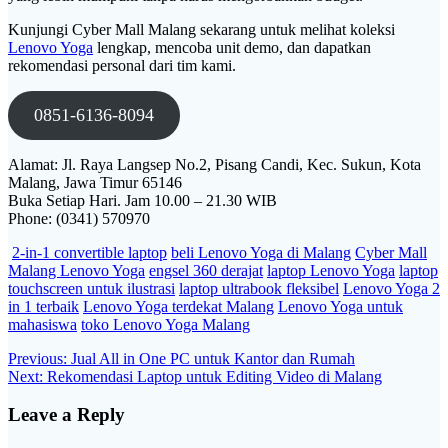
Kunjungi Cyber Mall Malang sekarang untuk melihat koleksi
Lenovo Yoga
lengkap, mencoba unit demo, dan dapatkan
rekomendasi personal dari tim kami.
0851-6136-8094
Alamat: Jl. Raya Langsep No.2, Pisang Candi, Kec. Sukun, Kota
Malang, Jawa Timur 65146
Buka Setiap Hari. Jam 10.00 – 21.30 WIB
Phone: (0341) 570970
2-in-1 convertible laptop
beli Lenovo Yoga di Malang
Cyber Mall
Malang Lenovo Yoga
engsel 360 derajat
laptop Lenovo Yoga
laptop
touchscreen untuk ilustrasi
laptop ultrabook fleksibel
Lenovo Yoga 2
in 1 terbaik
Lenovo Yoga terdekat Malang
Lenovo Yoga untuk
mahasiswa
toko Lenovo Yoga Malang
Post
Previous
Previous:
Jual All in One PC untuk Kantor dan Rumah
Next
post:
Next:
Rekomendasi Laptop untuk Editing Video di Malang
navigation
post:
Leave a Reply