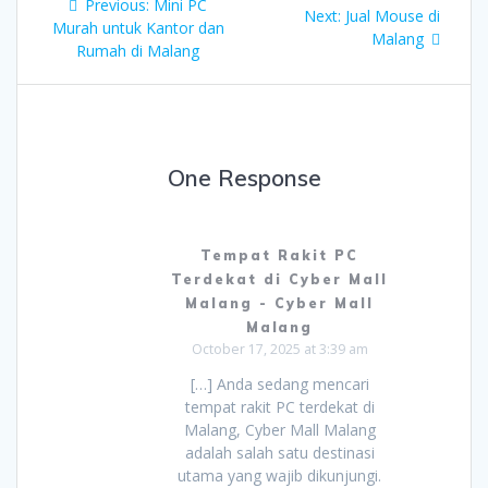
Previous
Previous:
Mini PC
Next
Next:
Jual Mouse di
navigation
post:
Murah untuk Kantor dan
post:
Malang
Rumah di Malang
One Response
Tempat Rakit PC
Terdekat di Cyber Mall
Malang - Cyber Mall
Malang
October 17, 2025 at 3:39 am
[…] Anda sedang mencari
tempat rakit PC terdekat di
Malang, Cyber Mall Malang
adalah salah satu destinasi
utama yang wajib dikunjungi.