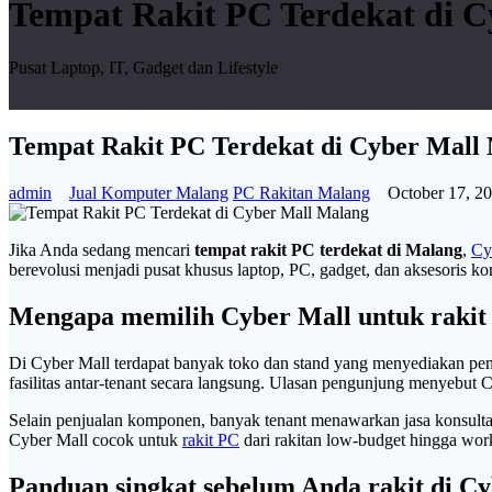
Tempat Rakit PC Terdekat di C
Pusat Laptop, IT, Gadget dan Lifestyle
Tempat Rakit PC Terdekat di Cyber Mall
admin
Jual Komputer Malang
PC Rakitan Malang
October 17, 2
Jika Anda sedang mencari
tempat rakit PC terdekat di Malang
,
Cy
berevolusi menjadi pusat khusus laptop, PC, gadget, dan aksesoris kom
Mengapa memilih Cyber Mall untuk rakit
Di Cyber Mall terdapat banyak toko dan stand yang menyediakan pen
fasilitas antar-tenant secara langsung. Ulasan pengunjung menyebut
Selain penjualan komponen, banyak tenant menawarkan jasa konsultasi 
Cyber Mall cocok untuk
rakit PC
dari rakitan low-budget hingga work
Panduan singkat sebelum Anda rakit di C