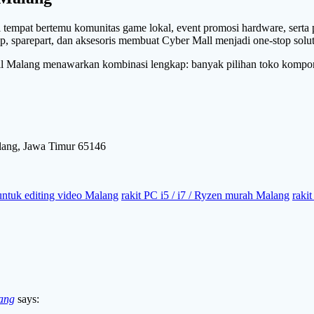
i tempat bertemu komunitas game lokal, event promosi hardware, serta 
top, sparepart, dan aksesoris membuat Cyber Mall menjadi one-stop solu
l Malang menawarkan kombinasi lengkap: banyak pilihan toko kompone
lang, Jawa Timur 65146
untuk editing video Malang
rakit PC i5 / i7 / Ryzen murah Malang
raki
ang
says: