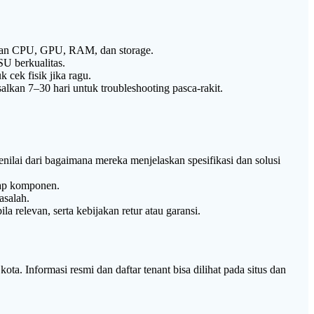
ihan CPU, GPU, RAM, dan storage.
U berkualitas.
cek fisik jika ragu.
lkan 7–30 hari untuk troubleshooting pasca-rakit.
enilai dari bagaimana mereka menjelaskan spesifikasi dan solusi
iap komponen.
asalah.
elevan, serta kebijakan retur atau garansi.
ta. Informasi resmi dan daftar tenant bisa dilihat pada situs dan