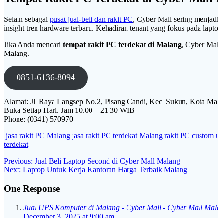
Selain sebagai
pusat jual-beli dan rakit PC
, Cyber Mall sering menjad
insight tren hardware terbaru. Kehadiran tenant yang fokus pada lap
Jika Anda mencari
tempat rakit PC terdekat di Malang
, Cyber Mal
Malang.
0851-6136-8094
Alamat: Jl. Raya Langsep No.2, Pisang Candi, Kec. Sukun, Kota Ma
Buka Setiap Hari. Jam 10.00 – 21.30 WIB
Phone: (0341) 570970
jasa rakit PC Malang
jasa rakit PC terdekat Malang
rakit PC custom 
terdekat
Post
Previous
Previous:
Jual Beli Laptop Second di Cyber Mall Malang
Next
post:
Next:
Laptop Untuk Kerja Kantoran Harga Terbaik Malang
navigation
post:
One Response
Jual UPS Komputer di Malang - Cyber Mall - Cyber Mall Mal
December 3, 2025 at 9:00 am