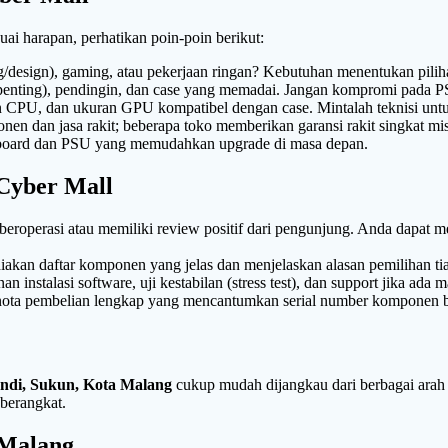
uai harapan, perhatikan poin-poin berikut:
g/design), gaming, atau pekerjaan ringan? Kebutuhan menentukan pil
enting), pendingin, dan case yang memadai. Jangan kompromi pada PS
CPU, dan ukuran GPU kompatibel dengan case. Mintalah teknisi untuk 
n dan jasa rakit; beberapa toko memberikan garansi rakit singkat misa
board dan PSU yang memudahkan upgrade di masa depan.
 Cyber Mall
beroperasi atau memiliki review positif dari pengunjung. Anda dapat m
akan daftar komponen yang jelas dan menjelaskan alasan pemilihan t
nstalasi software, uji kestabilan (stress test), dan support jika ada m
ta pembelian lengkap yang mencantumkan serial number komponen bila r
andi, Sukun, Kota Malang
cukup mudah dijangkau dari berbagai arah ko
 berangkat.
 Malang