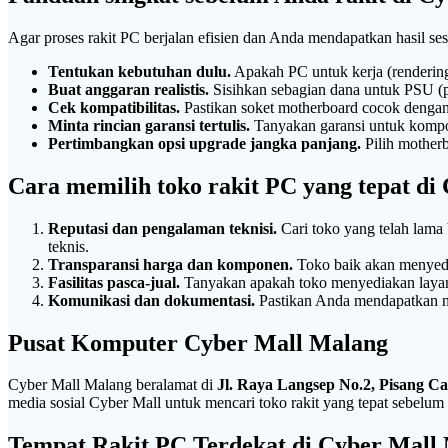
Agar proses rakit PC berjalan efisien dan Anda mendapatkan hasil ses
Tentukan kebutuhan dulu.
Apakah PC untuk kerja (renderin
Buat anggaran realistis.
Sisihkan sebagian dana untuk PSU (p
Cek kompatibilitas.
Pastikan soket motherboard cocok dengan 
Minta rincian garansi tertulis.
Tanyakan garansi untuk kompone
Pertimbangkan opsi upgrade jangka panjang.
Pilih mother
Cara memilih toko rakit PC yang tepat di
Reputasi dan pengalaman teknisi.
Cari toko yang telah lama 
teknis.
Transparansi harga dan komponen.
Toko baik akan menyedi
Fasilitas pasca-jual.
Tanyakan apakah toko menyediakan layanan i
Komunikasi dan dokumentasi.
Pastikan Anda mendapatkan no
Pusat Komputer Cyber Mall Malang
Cyber Mall Malang beralamat di
Jl. Raya Langsep No.2, Pisang C
media sosial Cyber Mall untuk mencari toko rakit yang tepat sebelum
Tempat Rakit PC Terdekat di Cyber Mall