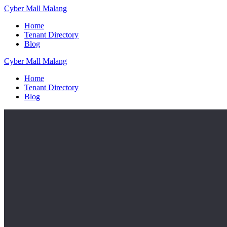
Skip
Cyber
Mall
Malang
to
Home
content
Tenant Directory
Blog
Cyber
Mall
Malang
Home
Tenant Directory
Blog