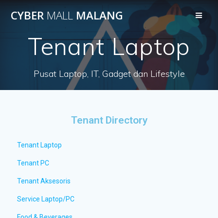
CYBER
MALL
MALANG
Tenant Laptop
Pusat Laptop, IT, Gadget dan Lifestyle
Tenant Directory
Tenant Laptop
Tenant PC
Tenant Aksesoris
Service Laptop/PC
Food & Beverages